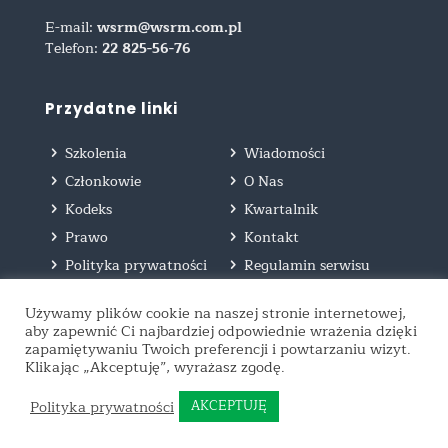
E-mail:
wsrm@wsrm.com.pl
Telefon:
22 825-56-76
Przydatne linki
Szkolenia
Wiadomości
Członkowie
O Nas
Kodeks
Kwartalnik
Prawo
Kontakt
Polityka prywatności
Regulamin serwisu
Praktyki zawodowe
Używamy plików cookie na naszej stronie internetowej,
aby zapewnić Ci najbardziej odpowiednie wrażenia dzięki
zapamiętywaniu Twoich preferencji i powtarzaniu wizyt.
Klikając „Akceptuję”, wyrażasz zgodę.
Polityka prywatności
AKCEPTUJĘ
© 2019 WSRM | All Rights Reserved | By
ProVendo.pl