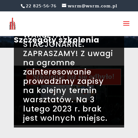
NARZĘDZIE W PRACY
22 825-56-76
wsrm@wsrm.com.pl
RZECZOZNAWCÓW
MAJĄTKOWYCH –
WARSZTATY
Szczegóły szkolenia
STACJONARNE.
ZAPRASZAMY! Z uwagi
na ogromne
zainteresowanie
Szkolenie już się odbyło!
prowadzimy zapisy
na kolejny termin
warsztatów. Na 3
lutego 2023 r. brak
jest wolnych miejsc.